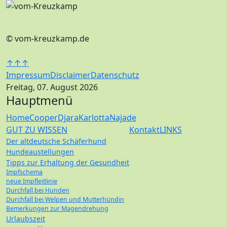
© vom-kreuzkamp.de
↑↑↑
Impressum
Disclaimer
Datenschutz
Freitag, 07. August 2026
Hauptmenü
Home
Cooper
Djara
Karlotta
Najade
GUT ZU WISSEN
Kontakt
LINKS
Der altdeutsche Schäferhund
Hundeaustellungen
Tipps zur Erhaltung der Gesundheit
Impfschema
neue Impfleitlinie
Durchfall bei Hunden
Durchfall bei Welpen und Mutterhündin
Bemerkungen zur Magendrehung
Urlaubszeit