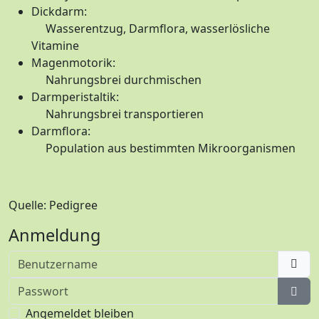
Dickdarm:
Wasserentzug, Darmflora, wasserlösliche
Vitamine
Magenmotorik:
Nahrungsbrei durchmischen
Darmperistaltik:
Nahrungsbrei transportieren
Darmflora:
Population aus bestimmten Mikroorganismen
Quelle: Pedigree
Anmeldung
Benutzername
Passwort
Pass
Angemeldet bleiben