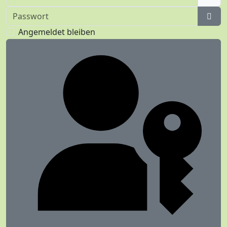
Passwort
Pass
Angemeldet bleiben